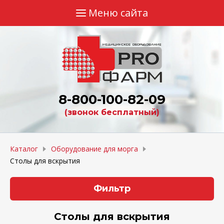
Меню сайта
Главная
Каталог
Валидация
8-800-100-82-09
Прайсы
(звонок бесплатный)
Обучение
Сертификаты
Каталог
Оборудование для морга
Столы для вскрытия
Контакты
Фильтр
Столы для вскрытия